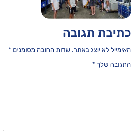
בה
תר.
שדות החובה מסומנים
*