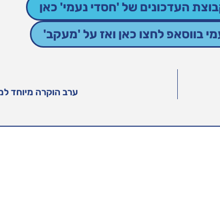
וצת העדכונים של 'חסדי נעמי' כאן
 בווסאפ לחצו כאן ואז על 'מעקב'
ערב הוקרה מיוחד למת