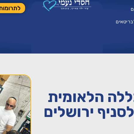
לתרומות
ם
בריטאים
לה הלאומית
סניף ירושלים