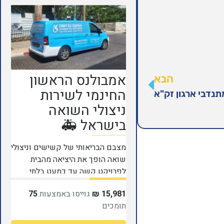
הבא
נדבי ארגון זק"א