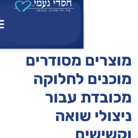
לתוכן
צור
לתרומ
ל
ה
קש
מסודרים
לחלוקה
עבור
שואה
ם