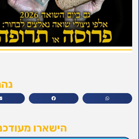
נהנ
הישארו מעודכני