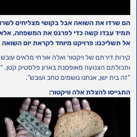
תמיד עבדו קשה כדי לפרנס את המשפחה, אלא 
אל תשליכנו: פרויקט מיוחד לקראת יום השואה ה
קירות דירתם של ויקטור ואלה אורחי מלאים עו
ותכולתם הצנועה מאופסנת בארון פלסטיק קטן. “א
“זה בית ישן, אנחנו נושמים טחב ועובש”.
התגייסו להצלת אלה וויקטור: