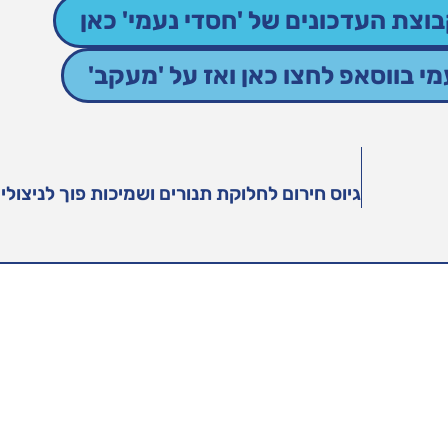
וצת העדכונים של 'חסדי נעמי' כאן
 בווסאפ לחצו כאן ואז על 'מעקב'