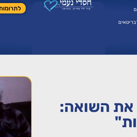
לתרומות
ם
בריטאים
 את השואה:
ות"