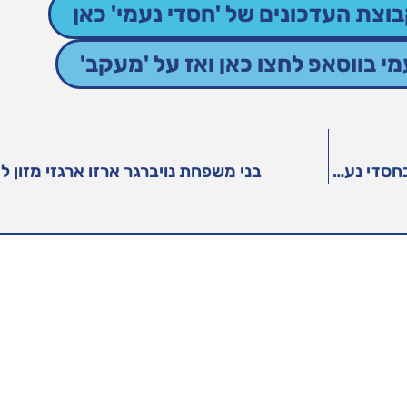
וצת העדכונים של 'חסדי נעמי' כאן
 בווסאפ לחצו כאן ואז על 'מעקב'
חיילי יחידת רקיע בחטיבה הטקטית של מג״ב התנדבו בחסדי נעמי
בני משפחת נויברגר ארזו ארגזי מזון 