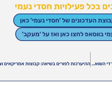
ם בכל פעילויות חסדי נעמי
וצת העדכונים של 'חסדי נעמי' כאן
 בווסאפ לחצו כאן ואז על 'מעקב'
חסדי נעמי בוועדה בכנסת במטרה לדון במצבם של שורדי השואה בישראל