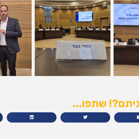
יתם?! שתפו...