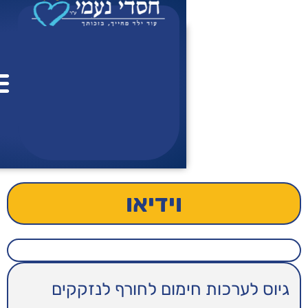
צור
לתרומ
ל
ה
קש
וידיאו
מום לחורף לנזקקים