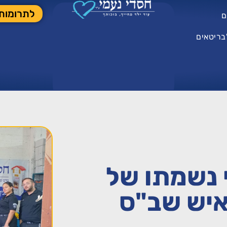
לתרומות
ם
בריטאים
 נשמתו של
 איש שב"ס