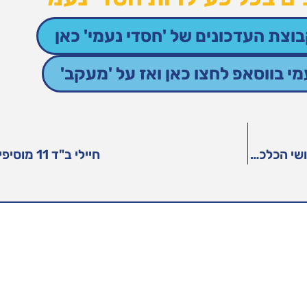
וצת העדכונים של 'חסדי נעמי' כאן
 בווסאפ לחצו כאן ואז על 'מעקב'
פאר שמש אמא ל-6 משתפת בכתבה בערוץ 13 על הקושי הכלכלי והסיוע מחסדי נעמי
חיילי ב"ד 11 מוסיפים טוב בעם ישראל