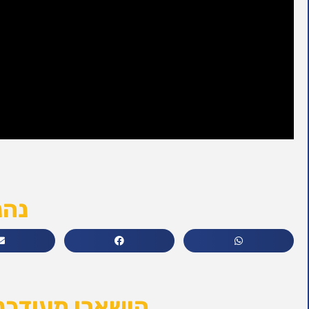
נהנ
הישארו מעודכני